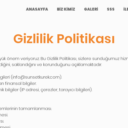
ANASAYFA
BİZ KİMİZ
GALERİ
SSS
İL
Gizlilik Politikası
büyük önem veriyoruz. Bu Gizlilik Politikası, sizlere sunduğumuz h
lendiğini, saklandığını ve korunduğunu açıklamaktadır.
ileri (
info@sunsetkurek.com
).
 finansal bilgiler.
bilgiler (IP adresi, çerezler, tarayıcı bilgileri).
şlemlerinin tamamlanması.
esi.
ı.
lmesi.