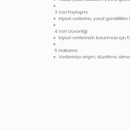
Veri Paylaşımı
Kişisel verileriniz, yasal gereklili
Veri Güvenliği
Kişisel verilerinizin korunması için f
Haklarınız
Verilerinize erişim, düzeltme, silm
Gizlilik Politikası
Sağlık Beyannamesi