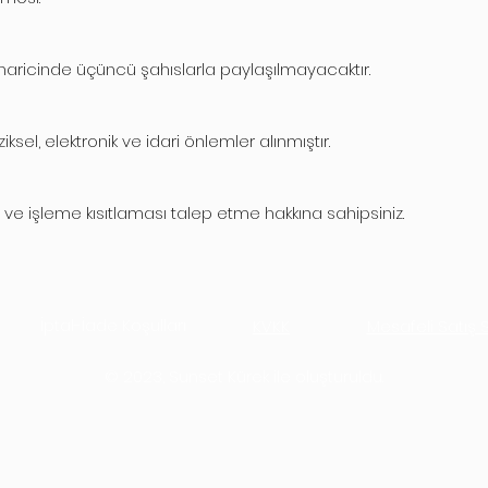
kler haricinde üçüncü şahıslarla paylaşılmayacaktır.
iziksel, elektronik ve idari önlemler alınmıştır.
e ve işleme kısıtlaması talep etme hakkına sahipsiniz.
İptal-İade Koşulları
KVKK
Mesafeli Satış
© 2023, Sunset Kürek ile oluşturuldu.