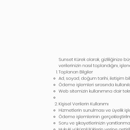
Sunset Kürek olarak, gizliliğinize 
verilerinizin nasıl toplandığını, iş
Toplanan Bilgiler
Ad, soyad, doğum tarihi, iletişim bilg
Ödeme işlemleri sırasında kullanılan
Web sitemizin kullanımına dair teknik 
Kişisel Verilerin Kullanımı
Hizmetlerin sunulması ve üyelik i
Ödeme işlemlerinin gerçekleştirilm
Soru ve şikayetlerinizin yanıtlanmas
Hukuki yükümlülüklerin yerine getiri