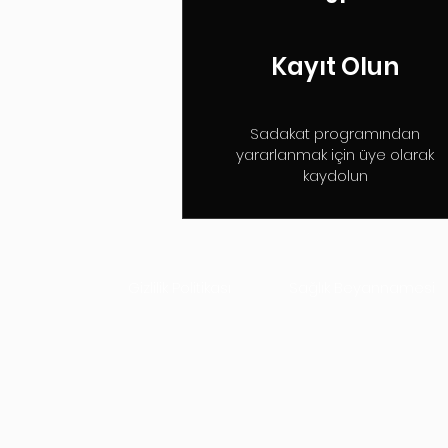
Kayıt Olun
Sadakat programından
yararlanmak için üye olarak
kaydolun
Gizlilik Politikası
Sağlık Beyannamesi