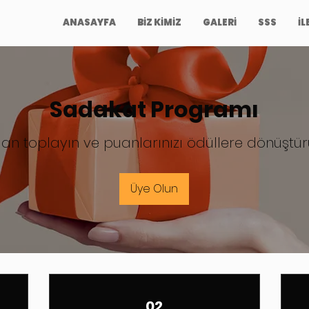
ANASAYFA
BİZ KİMİZ
GALERİ
SSS
İL
Sadakat Programı
an toplayın ve puanlarınızı ödüllere dönüştü
Üye Olun
02