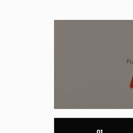
Pu
01