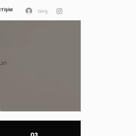
ETİŞİM
Giriş
rün
03