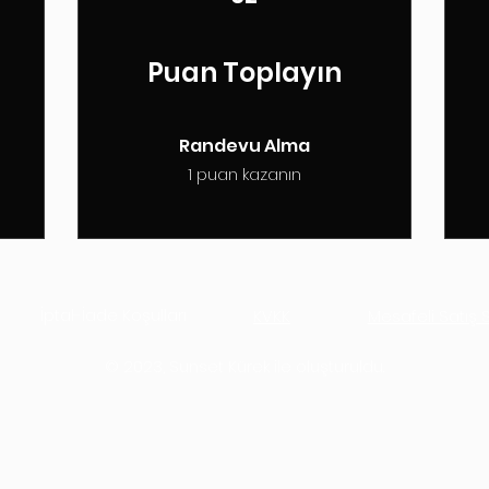
Puan Toplayın
Randevu Alma
1 puan kazanın
İptal-İade Koşulları
KVKK
Mesafeli Satış
© 2023, Sunset Kürek ile oluşturuldu.