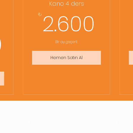
Kano 4 ders
2.6
2.600
₺
55.000₺
0
Bir ay geçerli
Hemen Satın Al
İptal-İade Koşulları
KVKK
Mesafeli Satış