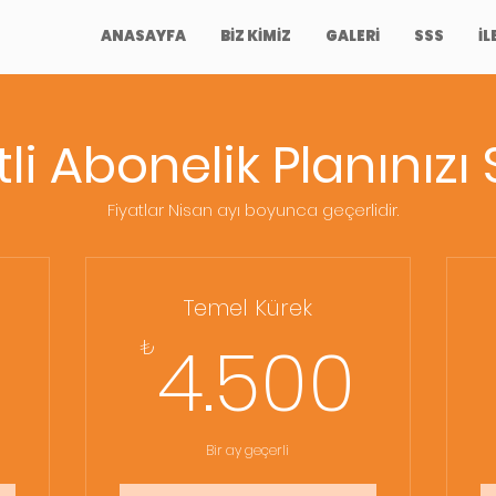
ANASAYFA
BİZ KİMİZ
GALERİ
SSS
İL
li Abonelik Planınızı
Fiyatlar Nisan ayı boyunca geçerlidir.
Temel Kürek
8.250₺
4.5
4.500
₺
Bir ay geçerli