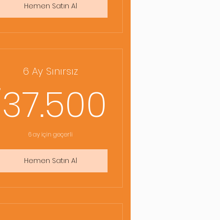
Hemen Satın Al
6 Ay Sınırsız
000₺
37.500
37.500
₺
6 ay için geçerli
Hemen Satın Al