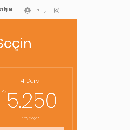
ETİŞİM
Giriş
 Seçin
4 Ders
00₺
5.250₺
5.250
₺
Bir ay geçerli