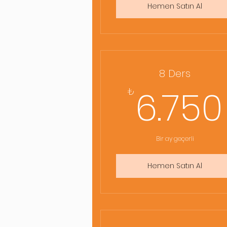
Hemen Satın Al
8 Ders
6.750
₺
Bir ay geçerli
Hemen Satın Al