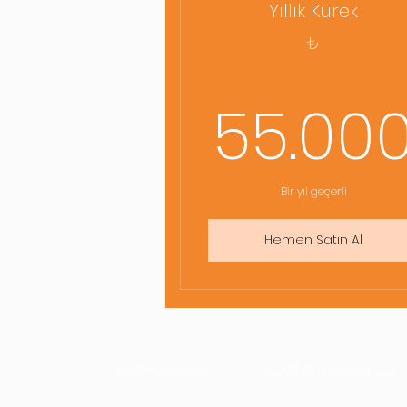
Yıllık Kürek
₺
55.00
Bir yıl geçerli
Hemen Satın Al
Gizlilik Politikası
Sağlık Beyannamesi