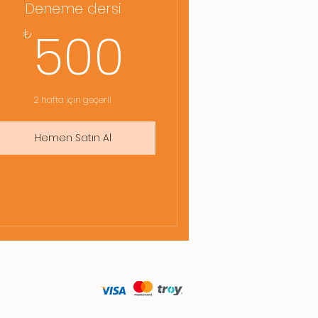
Deneme dersi
00₺
500₺
500
₺
2 hafta için geçerli
Hemen Satın Al
 Sözleşmesi