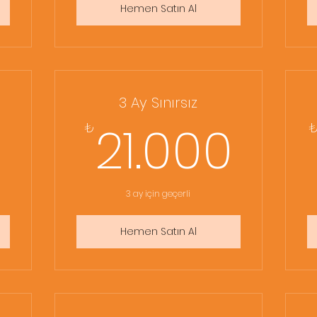
Hemen Satın Al
3 Ay Sınırsız
6.750₺
21.
21.000
₺
3 ay için geçerli
Hemen Satın Al