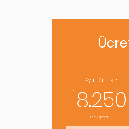
Ücret
1 Aylık Sınırsız
8.250
₺
Bir ay geçerli