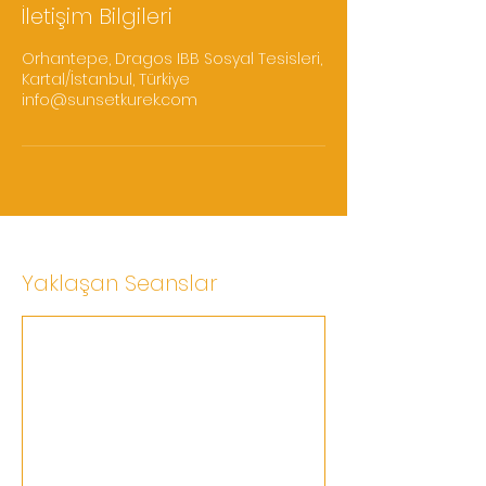
İletişim Bilgileri
Orhantepe, Dragos IBB Sosyal Tesisleri,
Kartal/İstanbul, Türkiye
info@sunsetkurek.com
Yaklaşan Seanslar