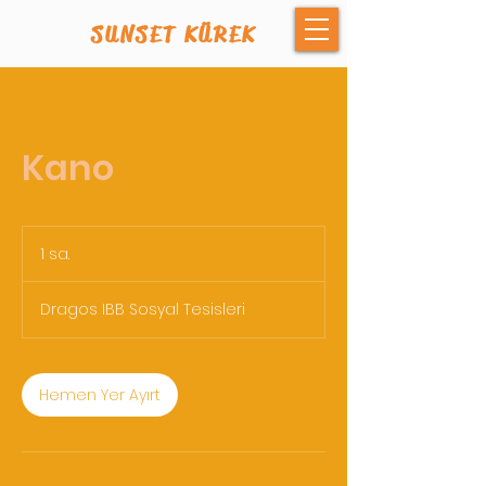
SUNSET KÜREK
Kano
1 sa.
1
s
a
Dragos IBB Sosyal Tesisleri
Hemen Yer Ayırt